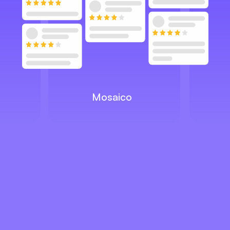
Mosaico
Exiba
 tudo no seu site 
ou loja.
link de um mural
Comece agora