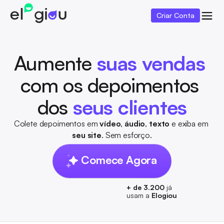
Criar Conta
Aumente
suas vendas 
com os depoimentos 
dos 
seus clientes
Colete depoimentos em 
vídeo
, 
áudio
, 
texto
 e exiba em 
seu site
. Sem esforço.
Comece Agora
+ de 3.200 
já
usam a 
Elogiou