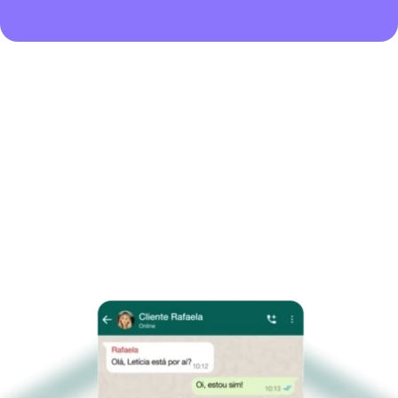
Livre-se desses 
prints 
cafonas!
melhorar
Duvido você apertar o botão abaixo.
Comece agora