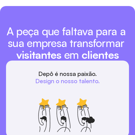
A peça que faltava para a 
sua empresa transformar 
visitantes
 em 
clientes
Depô é nossa paixão.
Design o nosso talento.